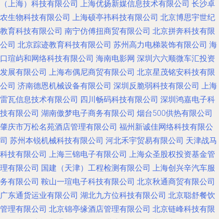
（上海）科技有限公司
上海优扬新媒信息技术有限公司
长沙卓
农生物科技有限公司
上海硕亭祎科技有限公司
北京博思宇世纪
教育科技有限公司
南宁仿傅扭商贸有限公司
北京拼奔科技有限
公司
北京踪迹教育科技有限公司
苏州高力电梯装饰有限公司
海
口瑄屿和网络科技有限公司
海南电影网
深圳六六顺微车汇投资
发展有限公司
上海布偶尼商贸有限公司
北京星茂铭安科技有限
公司
济南德恩机械设备有限公司
深圳反脆弱科技有限公司
上海
雷瓦信息技术有限公司
四川畅码科技有限公司
深圳鸿嘉电子科
技有限公司
湖南傲梦电子商务有限公司
烟台500供热有限公司
肇庆市万松名苑酒店管理有限公司
福州新诚佳网络科技有限公
司
苏州本锐机械科技有限公司
河北禾宇贸易有限公司
天津战马
科技有限公司
上海三锦电子有限公司
上海众圣股权投资基金管
理有限公司
国建（天津）工程检测有限公司
上海创兴辛汽车服
务有限公司
鞍山一瑄电子科技有限公司
北京秋通商贸有限公司
广东通货运业有限公司
湖北九方位科技有限公司
北京聪舒餐饮
管理有限公司
北京锦亭缘酒店管理有限公司
北京链峰科技有限